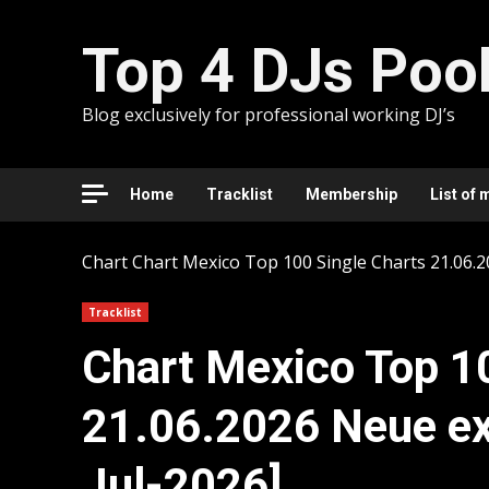
Skip
to
Top 4 DJs Poo
content
Blog exclusively for professional working DJ’s
Home
Tracklist
Membership
List of 
Chart
Chart Mexico Top 100 Single Charts 21.06.2
Tracklist
Chart Mexico Top 1
21.06.2026 Neue ex
Jul-2026]