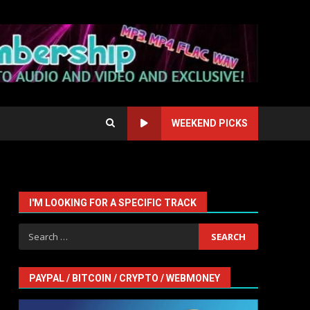
WEEKEND PICKS
I'M LOOKING FOR A SPECIFIC TRACK
Search
for:
PAYPAL / BITCOIN / CRYPTO / WEBMONEY