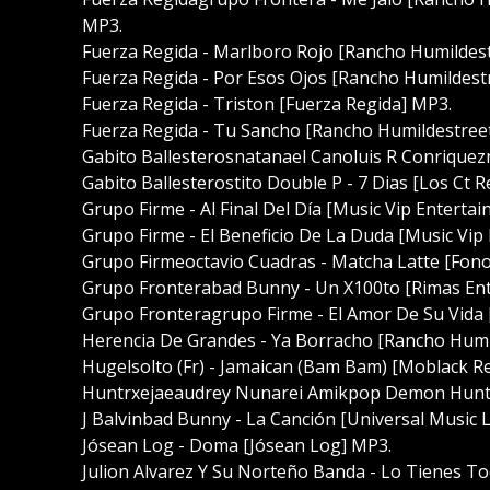
MP3.
Fuerza Regida - Marlboro Rojo [Rancho Humildes
Fuerza Regida - Por Esos Ojos [Rancho Humildes
Fuerza Regida - Triston [Fuerza Regida] MP3.
Fuerza Regida - Tu Sancho [Rancho Humildestree
Gabito Ballesterosnatanael Canoluis R Conriquez
Gabito Ballesterostito Double P - 7 Dias [Los Ct 
Grupo Firme - Al Final Del Día [Music Vip Entert
Grupo Firme - El Beneficio De La Duda [Music Vi
Grupo Firmeoctavio Cuadras - Matcha Latte [Fon
Grupo Fronterabad Bunny - Un X100to [Rimas Ent
Grupo Fronteragrupo Firme - El Amor De Su Vida
Herencia De Grandes - Ya Borracho [Rancho Humi
Hugelsolto (Fr) - Jamaican (Bam Bam) [Moblack R
Huntrxejaeaudrey Nunarei Amikpop Demon Hunte
J Balvinbad Bunny - La Canción [Universal Music 
Jósean Log - Doma [Jósean Log] MP3.
Julion Alvarez Y Su Norteño Banda - Lo Tienes To