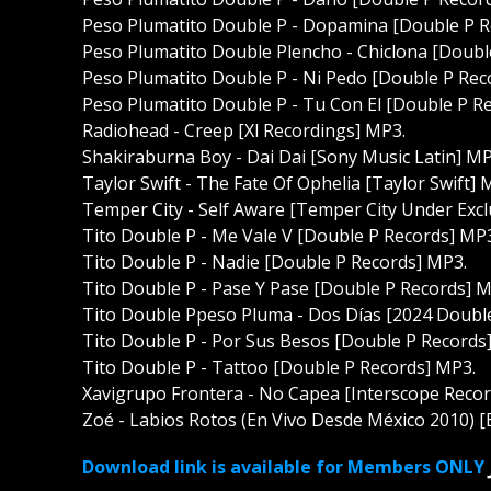
Peso Plumatito Double P - Dopamina [Double P R
Peso Plumatito Double Plencho - Chiclona [Doubl
Peso Plumatito Double P - Ni Pedo [Double P Rec
Peso Plumatito Double P - Tu Con El [Double P R
Radiohead - Creep [Xl Recordings] MP3.
Shakiraburna Boy - Dai Dai [Sony Music Latin] MP
Taylor Swift - The Fate Of Ophelia [Taylor Swift] 
Temper City - Self Aware [Temper City Under Excl
Tito Double P - Me Vale V [Double P Records] MP
Tito Double P - Nadie [Double P Records] MP3.
Tito Double P - Pase Y Pase [Double P Records] M
Tito Double Ppeso Pluma - Dos Días [2024 Doubl
Tito Double P - Por Sus Besos [Double P Records
Tito Double P - Tattoo [Double P Records] MP3.
Xavigrupo Frontera - No Capea [Interscope Recor
Zoé - Labios Rotos (En Vivo Desde México 2010) 
Download link is available for Members ONLY