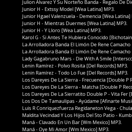
Julion Alvarez Y Su Norteño Banda - Regalo De Di
Junior H - Extssy Model [Wea Latina] MP3.
Junior Hgael Valenzuela - Demencia [Wea Latina]
Junior H - Mientras Duermes [Wea Latina] MP3.
Junior H - Y Lloro [Wea Latina] MP3.
Karol G - Si Antes Te Hubiera Conocido [Bichotai
La Arrolladora Banda El Limón De Rene Camacho - 
La Arrolladora Banda El Limón De Rene Camacho -
Lady Gagabruno Mars - Die With A Smile [Intersc
Lenin Ramírez - Polvo Rosita [Del Records] MP3.
Lenin Ramírez - Todo Lo Fue [Del Records] MP3.
Los Dareyes De La Sierra - Frecuencia [Double P 
Los Dareyes De La Sierra - Matcha [Double P Rec
Los Dareyes De La Sierratito Double P - Vita Fer 
Los Dos De Tamaulipas - Ayúdame [Afinarte Musi
Luis R Conriquezfuerza Regidaneton Vega - Chula
Maldita Vecindad Y Los Hijos Del 5to Patio - Kumb
Maná - Clavado En Un Bar [Wm Mexico] MP3.
Maná - Oye Mi Amor [Wm Mexico] MP3.