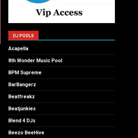
DJ POOLS
Acapella
8th Wonder Music Pool
BPM Supreme
BarBangerz
Beatfreakz
Beatjunkies
Blend 4 DJs
Beezo BeeHive