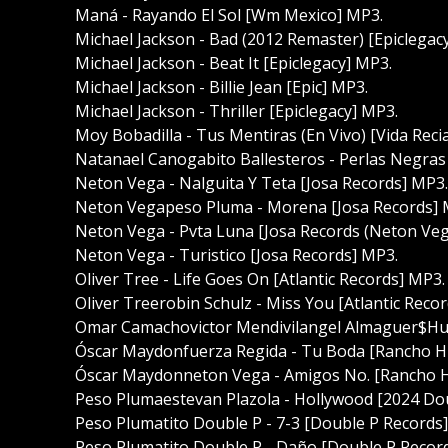
Maná - Rayando El Sol [Wm Mexico] MP3.
Michael Jackson - Bad (2012 Remaster) [Epiclegac
Michael Jackson - Beat It [Epiclegacy] MP3.
Michael Jackson - Billie Jean [Epic] MP3.
Michael Jackson - Thriller [Epiclegacy] MP3.
Moy Bobadilla - Tus Mentiras (En Vivo) [Vida Rec
Natanael Canogabito Ballesteros - Perlas Negras
Neton Vega - Nalguita Y Teta [Josa Records] MP3.
Neton Vegapeso Pluma - Morena [Josa Records] 
Neton Vega - Pvta Luna [Josa Records (Neton Veg
Neton Vega - Turistico [Josa Records] MP3.
Oliver Tree - Life Goes On [Atlantic Records] MP3.
Oliver Treerobin Schulz - Miss You [Atlantic Reco
Omar Camachovictor Mendivilangel Almaguer$Hu
Óscar Maydonfuerza Regida - Tu Boda [Rancho H
Óscar Maydonneton Vega - Amigos No. [Rancho H
Peso Plumaestevan Plazola - Hollywood [2024 Do
Peso Plumatito Double P - 7-3 [Double P Records
Peso Plumatito Double P - Daño [Double P Recor