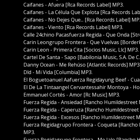
Caifanes - Afuera [Rca Records Label] MP3.
Caifanes - La Célula Que Explota [Rca Records Lab
Caifanes - No Dejes Que... [Rca Records Label] MP
Caifanes - Viento [Rca Records Label] MP3.
Calle 24chino Pacasfuerza Regida - Que Onda [St
Carin Leongrupo Frontera - Que Vuelvas [Border
Carin Leon - Primera Cita [Socios Music, Llc] MP3.
Cartel De Santa - Sapo [Babilonia Music, S.A. De C
Danny Ocean - Me Rehúso [Atlantic Records] MP3
Dld - Mi Vida [Columbia] MP3.
El Boguetoanuel Aafuerza Regidayung Beef - Cua
El De La Tintaangel Cervantessahir Montoya - Ho
Emmanuel Cortés - Amor [Rc Music] MP3.
Fuerza Regida - Ansiedad [Rancho Humildestreet
Fuerza Regida - Caperuza [Rancho Humildestreet
Fuerza Regida - Excesos [Rancho Humildestreet 
Fuerza Regidagrupo Frontera - Coqueta [Rancho
MP3.
Fuerza Regidagrupo Frontera - Me Jalo [Rancho 