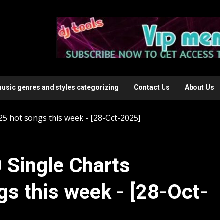
l
music genres and styles categorizing
Contact Us
About Us
25 hot songs this week - [28-Oct-2025]
0 Single Charts
s this week - [28-Oct-