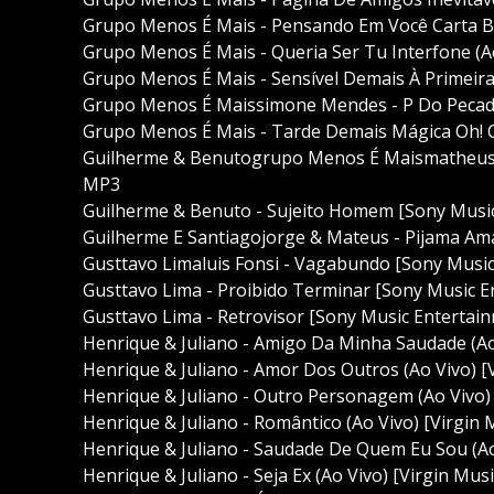
Grupo Menos É Mais - Pensando Em Você Carta B
Grupo Menos É Mais - Queria Ser Tu Interfone (A
Grupo Menos É Mais - Sensível Demais À Primeira
Grupo Menos É Maissimone Mendes - P Do Pecado
Grupo Menos É Mais - Tarde Demais Mágica Oh! C
Guilherme & Benutogrupo Menos É Maismatheus 
MP3
Guilherme & Benuto - Sujeito Homem [Sony Musi
Guilherme E Santiagojorge & Mateus - Pijama Ama
Gusttavo Limaluis Fonsi - Vagabundo [Sony Musi
Gusttavo Lima - Proibido Terminar [Sony Music 
Gusttavo Lima - Retrovisor [Sony Music Entertai
Henrique & Juliano - Amigo Da Minha Saudade (Ao 
Henrique & Juliano - Amor Dos Outros (Ao Vivo) [V
Henrique & Juliano - Outro Personagem (Ao Vivo) 
Henrique & Juliano - Romântico (Ao Vivo) [Virgin 
Henrique & Juliano - Saudade De Quem Eu Sou (Ao 
Henrique & Juliano - Seja Ex (Ao Vivo) [Virgin Mus