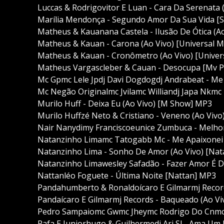
Luccas & Rodrigovitor E Luan - Cara Da Serenata 
Marília Mendonça - Segundo Amor Da Sua Vida [
Matheus & Kauanana Castela - Ilusão De Ótica (Ao
Matheus & Kauan - Carona (Ao Vivo) [Universal M
Matheus & Kauan - Cronômetro (Ao Vivo) [Univers
Matheus Vargascleber & Cauan - Desocupa [Mv Pr
Mc Gpmc Lele Jpdj Davi Dogdogdj Andrabeat - Me
Mc Negão Originalmc Jvilamc Williandj Japa Nkmc
Murilo Huff - Deixa Eu (Ao Vivo) [M Show] MP3
Murilo Huffzé Neto & Cristiano - Veneno (Ao Viv
Nair Nanydimy Franciscoeunice Zumbuca - Melhor
Natanzinho Limamc Tatogabb Mc - Me Apaixonei 
Natanzinho Lima - Sonho De Amor (Ao Vivo) [Na
Natanzinho Limawesley Safadão - Fazer Amor É Di
Nattanléo Foguete - Última Noite [Nattan] MP3
Pandahumberto & Ronaldoícaro E Gilmarmj Records
Pandaícaro E Gilmarmj Records - Baqueado (Ao Vi
Pedro Sampaiomc Gwmc Jheymc Rodrigo Do Cnmc Ni
Rafa E Juniorhugo & Guilhermedj Ari Sl - Ama Um