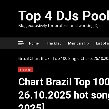
Skip
to
Top 4 DJs Poo
content
Blog exclusively for professional working DJ’s
Home
Tracklist
Membership
List of 
Brazil
Chart Brazil Top 100 Single Charts 26.10.20
Tracklist
Chart Brazil Top 10
26.10.2025 hot song
2025]