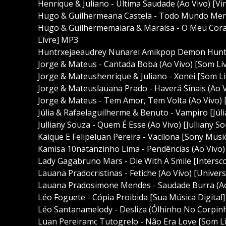
Henrique & Juliano - Última Saudade (Ao Vivo) [Vi
Hugo & Guilhermeana Castela - Todo Mundo Meno
Hugo & Guilhermemaiara & Maraisa - O Meu Cora
Livre] MP3
Huntrxejaeaudrey Nunarei Amikpop Demon Hunte
Jorge & Mateus - Cantada Boba (Ao Vivo) [Som Li
Jorge & Mateushenrique & Juliano - Xonei [Som L
Jorge & Mateuslauana Prado - Haverá Sinais (Ao 
Jorge & Mateus - Tem Amor, Tem Volta (Ao Vivo) 
Júlia & Rafaelaguilherme & Benuto - Vampiro [Júl
Julliany Souza - Quem É Esse (Ao Vivo) [Julliany 
Kaique E Felipeluan Pereira - Vacilona [Sony Mus
Kamisa 10natanzinho Lima - Pendências (Ao Vivo
Lady Gagabruno Mars - Die With A Smile [Inters
Lauana Pradocristinas - Fetiche (Ao Vivo) [Univer
Lauana Pradosimone Mendes - Saudade Burra (Ao 
Léo Foguete - Cópia Proibida [Sua Música Digital
Léo Santanamelody - Desliza (Ólhinho No Corpinh
Luan Pereiramc Tutogrelo - Não Era Love [Som L