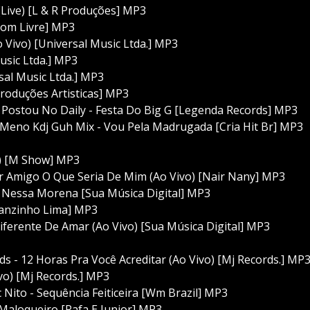
(Live) [L & R Produções] MP3
Som Livre] MP3
 Vivo) [Universal Music Ltda.] MP3
usic Ltda.] MP3
al Music Ltda.] MP3
oduções Artisticas] MP3
 Postou No Daily - Festa Do Big G [Legenda Records] MP3
 Meno Kdj Guh Mix - Vou Pela Madrugada [Cria Hit Br] MP3
o) [M Show] MP3
 Amigo O Que Seria De Mim (Ao Vivo) [Nair Nany] MP3
Nessa Morena [Sua Música Digital] MP3
tanzinho Lima] MP3
ferente De Amar (Ao Vivo) [Sua Música Digital] MP3
 - 12 Horas Pra Você Acreditar (Ao Vivo) [Mj Records.] MP
vo) [Mj Records.] MP3
to - Sequência Feiticeira [Wm Brazil] MP3
 Maloqueiro [Rafa E Junior] MP3