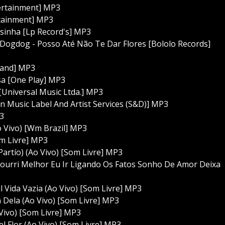
ertainment] MP3
rtainment] MP3
sinha [Lp Record's] MP3
Dogdog - Posso Até Não Te Dar Flores [Bololo Records]
 Land] MP3
sa [One Play] MP3
 [Universal Music Ltda.] MP3
in Music Label And Artist Services (S&D)] MP3
P3
 Vivo) [Wm Brazil] MP3
m Livre] MP3
artío) (Ao Vivo) [Som Livre] MP3
ourri Melhor Eu Ir Ligando Os Fatos Sonho De Amor Deixa
 Vida Vazia (Ao Vivo) [Som Livre] MP3
Dela (Ao Vivo) [Som Livre] MP3
Vivo) [Som Livre] MP3
l Flor (Ao Vivo) [Som Livre] MP3