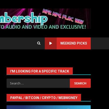
WEEKEND PICKS
I'M LOOKING FOR A SPECIFIC TRACK
Search
for:
PAYPAL / BITCOIN / CRYPTO / WEBMONEY