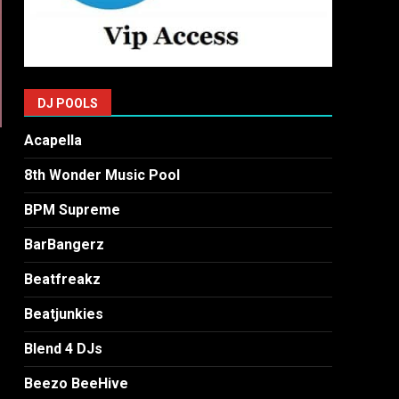
DJ POOLS
Acapella
8th Wonder Music Pool
BPM Supreme
BarBangerz
Beatfreakz
Beatjunkies
Blend 4 DJs
Beezo BeeHive