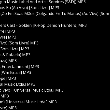
rgin Music Label And Artist Services (S&D)] MP3
s Eu (Ao Vivo) [Som Livre] MP3
ção Em Suas Mãos (Colgando En Tu Manos) (Ao Vivo) [Som
rs Cast - Golden [K-Pop Demon Hunters] MP3
vre] MP3
ivre] MP3
Vivo) [Som Livre] MP3
[Som Livre] MP3
ia & Rafaela] MP3
Souza] MP3
ic Entertainment] MP3
) [Wm Brazil] MP3
cope] MP3
sal Music Ltda.] MP3
Vivo) [Universal Music Ltda.] MP3
] MP3
o) [Universal Music Ltda.] MP3
ivre] MP3