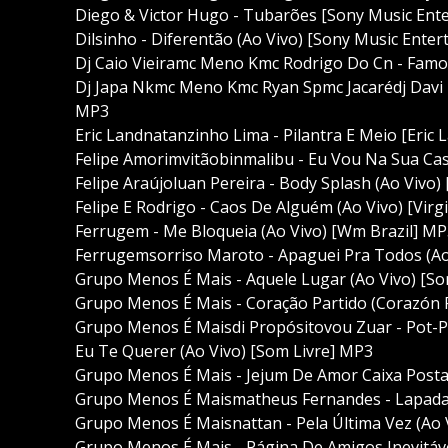
Diego & Victor Hugo - Tubarões [Sony Music Ent
Dilsinho - Diferentão (Ao Vivo) [Sony Music Ente
Dj Caio Vieiramc Meno Kmc Rodrigo Do Cn - Famo
Dj Japa Nkmc Meno Kmc Ryan Spmc Jacarédj Davi 
MP3
Eric Landnatanzinho Lima - Pilantra E Meio [Eric
Felipe Amorimvitãobinmalibu - Eu Vou Na Sua Ca
Felipe Araújoluan Pereira - Body Splash (Ao Vivo)
Felipe E Rodrigo - Caos De Alguém (Ao Vivo) [Virg
Ferrugem - Me Bloqueia (Ao Vivo) [Wm Brazil] M
Ferrugemsorriso Maroto - Apaguei Pra Todos (Ao
Grupo Menos É Mais - Aquele Lugar (Ao Vivo) [So
Grupo Menos É Mais - Coração Partido (Corazón P
Grupo Menos É Maisdi Propósitovou Zuar - Pot-P
Eu Te Querer (Ao Vivo) [Som Livre] MP3
Grupo Menos É Mais - Jejum De Amor Caixa Postal
Grupo Menos É Maismatheus Fernandes - Lapada 
Grupo Menos É Maisnattan - Pela Última Vez (Ao 
Grupo Menos É Mais - Página De Amigos Inevitáve