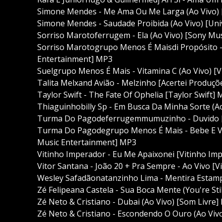
Simone Mendes - Me Ama Ou Me Larga (Ao Vivo) [
Simone Mendes - Saudade Proibida (Ao Vivo) [Uni
Sorriso Marotoferrugem - Ela (Ao Vivo) [Sony Mu
Sorriso Marotogrupo Menos É Maisdi Propósito 
Entertainment] MP3
Suelgrupo Menos É Mais - Vitamina C (Ao Vivo) [V
Talita Melxand Avião - Melzinho [Acertei Produç
Taylor Swift - The Fate Of Ophelia [Taylor Swift]
Thiaguinhobilly Sp - Em Busca Da Minha Sorte (Ao 
Turma Do Pagodeferrugemmumuzinho - Duvido [
Turma Do Pagodegrupo Menos É Mais - Bebe E V
Music Entertainment] MP3
Vitinho Imperador - Eu Me Apaixonei [Vitinho Im
Vitor Santana - João 20 + Pra Sempre - Ao Vivo [
Wesley Safadãonatanzinho Lima - Mentira Estam
Zé Felipeana Castela - Sua Boca Mente (You're St
Zé Neto & Cristiano - Dubai (Ao Vivo) [Som Livre
Zé Neto & Cristiano - Escondendo O Ouro (Ao Viv