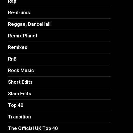
Rap
Re-drums
Reggae, DanceHall
Remix Planet
Remixes
RnB
Rock Music
Short Edits
Slam Edits
Top 40
3
Transition
The Official UK Top 40