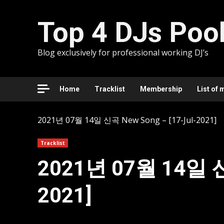
Skip
to
Top 4 DJs Poo
content
Blog exclusively for professional working DJ’s
Home
Tracklist
Membership
List of 
2021년 07월 14일 신곡 New Song – [17-Jul-2021]
Tracklist
2021년 07월 14일 신곡
2021]