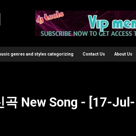
l
music genres and styles categorizing
Contact Us
About Us
 New Song - [17-Jul-