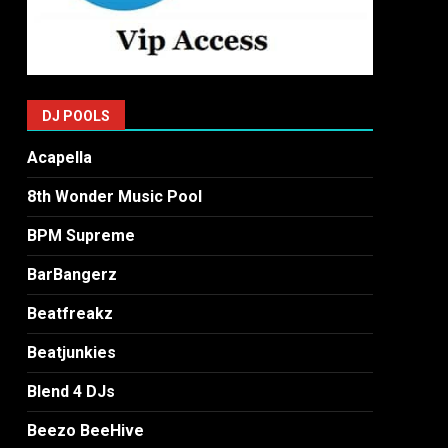
DJ POOLS
Acapella
8th Wonder Music Pool
BPM Supreme
BarBangerz
Beatfreakz
Beatjunkies
Blend 4 DJs
Beezo BeeHive