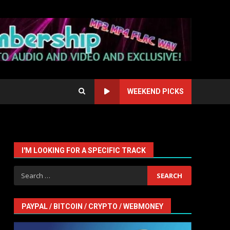
WEEKEND PICKS
I'M LOOKING FOR A SPECIFIC TRACK
Search
for:
PAYPAL / BITCOIN / CRYPTO / WEBMONEY