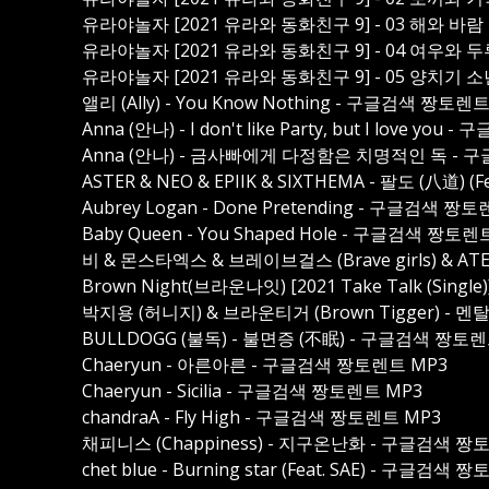
유라야놀자 [2021 유라와 동화친구 9] - 03 해와 바
유라야놀자 [2021 유라와 동화친구 9] - 04 여우와 
유라야놀자 [2021 유라와 동화친구 9] - 05 양치기 
앨리 (Ally) - You Know Nothing - 구글검색 짱토렌
Anna (안나) - I don't like Party, but I love y
Anna (안나) - 금사빠에게 다정함은 치명적인 독 - 
ASTER & NEO & EPIIK & SIXTHEMA - 팔도 (八道) 
Aubrey Logan - Done Pretending - 구글검색 짱
Baby Queen - You Shaped Hole - 구글검색 짱토렌
비 & 몬스타엑스 & 브레이브걸스 (Brave girls) & AT
Brown Night(브라운나잇) [2021 Take Talk (Singl
박지용 (허니지) & 브라운티거 (Brown Tigger) -
BULLDOGG (불독) - 불면증 (不眠) - 구글검색 짱토렌
Chaeryun - 아른아른 - 구글검색 짱토렌트 MP3
Chaeryun - Sicilia - 구글검색 짱토렌트 MP3
chandraA - Fly High - 구글검색 짱토렌트 MP3
채피니스 (Chappiness) - 지구온난화 - 구글검색 짱
chet blue - Burning star (Feat. SAE) - 구글검색